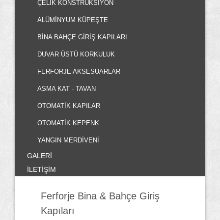
ÇELIK KONSTRÜKSIYON
ALÜMINYUM KÜPEŞTE
BINA BAHÇE GIRIŞ KAPILARI
DUVAR ÜSTÜ KORKULUK
FERFORJE AKSESUARLAR
ASMA KAT - TAVAN
OTOMATIK KAPILAR
OTOMATIK KEPENK
YANGIN MERDIVENI
GALERİ
İLETİŞİM
Ferforje Bina & Bahçe Giriş
Kapıları